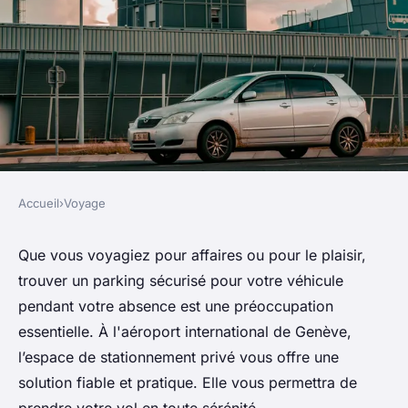
Accueil
›
Voyage
VOYAGE
Garez votre véhicule au
Que vous voyagiez pour affaires ou pour le plaisir,
trouver un parking sécurisé pour votre véhicule
parking privé de l'aéroport de
pendant votre absence est une préoccupation
Genève au cours de votre
essentielle. À l'aéroport international de Genève,
voyage
l’espace de stationnement privé vous offre une
solution fiable et pratique. Elle vous permettra de
admin
•
27 décembre 2024
•
3 min de lecture