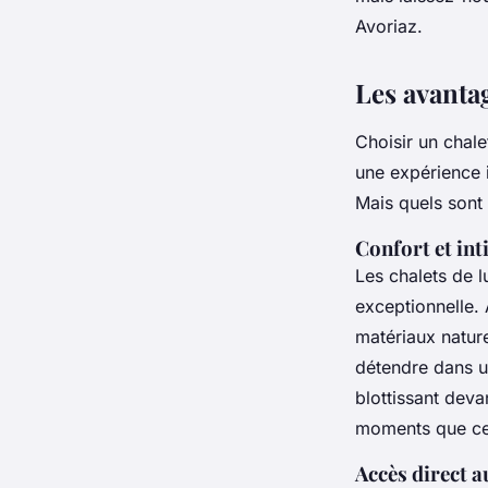
admin
•
17 février 2025
•
8 min de lecture
Avoriaz.
Les avantag
Choisir un chale
une expérience i
Mais quels sont 
Confort et int
Les chalets de l
exceptionnelle.
matériaux natur
détendre dans 
blottissant deva
moments que ces
Accès direct a