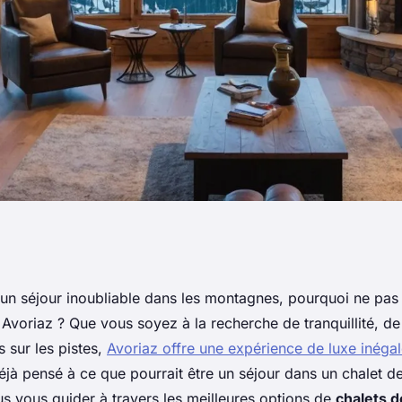
 : guide des chalets
'un séjour inoubliable dans les montagnes, pourquoi ne pas
 Avoriaz ? Que vous soyez à la recherche de tranquillité, d
s sur les pistes,
Avoriaz offre une expérience de luxe inéga
jà pensé à ce que pourrait être un séjour dans un chalet 
us vous guider à travers les meilleures options de
chalets d