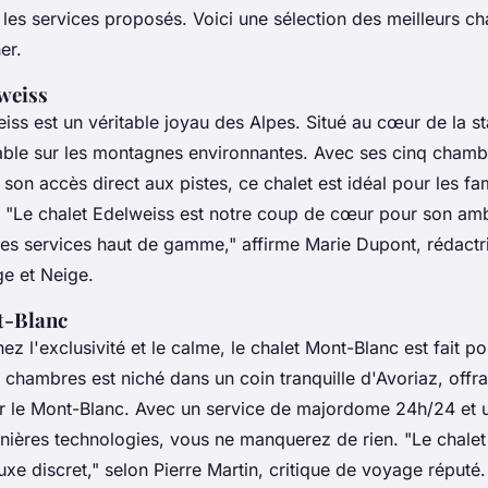
les services proposés. Voici une sélection des meilleurs ch
er.
lweiss
iss est un véritable joyau des Alpes. Situé au cœur de la stat
ble sur les montagnes environnantes. Avec ses cinq chamb
 son accès direct aux pistes, ce chalet est idéal pour les fam
.
"Le chalet Edelweiss est notre coup de cœur pour son am
ses services haut de gamme,"
affirme Marie Dupont, rédactr
e et Neige
.
t-Blanc
ez l'exclusivité et le calme, le chalet Mont-Blanc est fait p
 chambres est niché dans un coin tranquille d'Avoriaz, offr
 le Mont-Blanc. Avec un service de majordome 24h/24 et u
nières technologies, vous ne manquerez de rien.
"Le chale
xe discret,"
selon Pierre Martin, critique de voyage réputé.