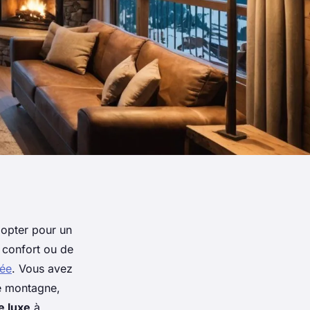
 opter pour un
e confort ou de
lée
. Vous avez
de montagne,
e luxe
à