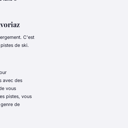
Avoriaz
ébergement. C'est
pistes de ski.
jour
és avec des
 de vous
es pistes, vous
e genre de