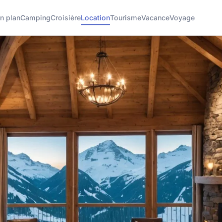
n plan
Camping
Croisière
Location
Tourisme
Vacance
Voyage