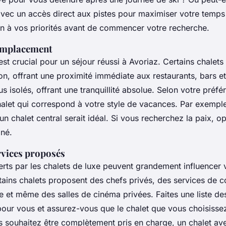
vec un accès direct aux pistes pour maximiser votre temps 
en à vos priorités avant de commencer votre recherche.
'emplacement
t crucial pour un séjour réussi à Avoriaz. Certains chalets 
on, offrant une proximité immédiate aux restaurants, bars e
us isolés, offrant une tranquillité absolue. Selon votre préfé
halet qui correspond à votre style de vacances. Par exempl
 un chalet central serait idéal. Si vous recherchez la paix, o
gné.
rvices proposés
erts par les chalets de luxe peuvent grandement influencer 
tains chalets proposent des chefs privés, des services de c
 et même des salles de cinéma privées. Faites une liste des
pour vous et assurez-vous que le chalet que vous choisissez
s souhaitez être complètement pris en charge, un chalet av