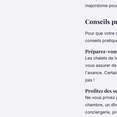
majordome pourra
Conseils p
Pour que votre s
conseils pratiqu
Préparez-vous
Les chalets de l
vous assurer de
l'avance. Certai
pas !
Profitez des s
Ne vous privez 
chambre, un dîn
conciergerie, pro