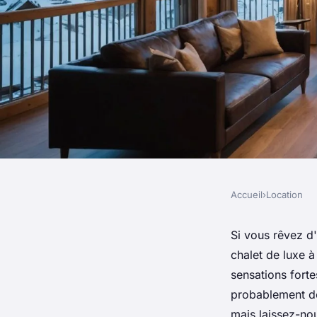
Accueil
›
Location
LOCATION
Séjournez avec style
Si vous rêvez d
chalet de luxe à
de luxe à avoriaz
sensations forte
probablement dé
mais laissez-no