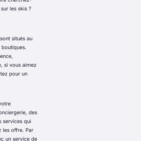
sur les skis ?
sont situés au
t boutiques.
rence,
e, si vous aimez
ptez pour un
votre
onciergerie, des
 services qui
 les offre. Par
ec un service de