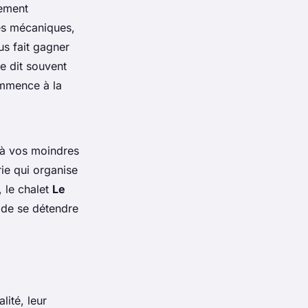
cement
es mécaniques,
us fait gagner
e dit souvent
ommence à la
 à vos moindres
ie qui organise
, le chalet
Le
de se détendre
lité, leur