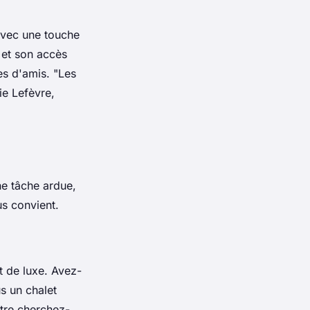
 avec une touche
 et son accès
pes d'amis.
"Les
e Lefèvre,
ne tâche ardue,
us convient.
t de luxe. Avez-
s un chalet
tre cherchez-