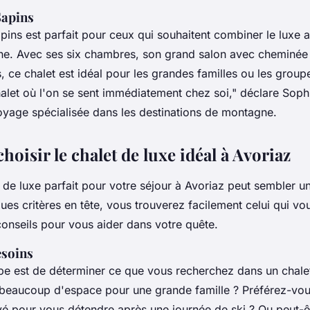
Sapins
pins est parfait pour ceux qui souhaitent combiner le luxe
pine. Avec ses six chambres, son grand salon avec cheminée
s, ce chalet est idéal pour les grandes familles ou les grou
alet où l'on se sent immédiatement chez soi,"
déclare Sophi
yage spécialisée dans les destinations de montagne.
isir le chalet de luxe idéal à Avoriaz
t de luxe parfait pour votre séjour à Avoriaz peut sembler u
es critères en tête, vous trouverez facilement celui qui vo
conseils pour vous aider dans votre quête.
esoins
pe est de déterminer ce que vous recherchez dans un chale
beaucoup d'espace pour une grande famille ? Préférez-vou
vé pour vous détendre après une journée de ski ? Ou peut-ê