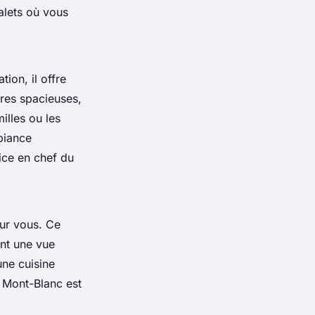
alets où vous
ion, il offre
res spacieuses,
illes ou les
biance
ice en chef du
our vous. Ce
ant une vue
ne cuisine
t Mont-Blanc est