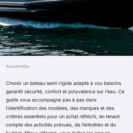
Accueil
›
Actu
ACTU
Guide ultime pour choisir
Choisir un bateau semi-rigide adapté à vos besoins
garantit sécurité, confort et polyvalence sur l’eau. Ce
votre bateau semi-rigide idéal
guide vous accompagne pas à pas dans
l’identification des modèles, des marques et des
admin
•
12 juin 2025
•
7 min de lecture
critères essentiels pour un achat réfléchi, en tenant
compte des activités prévues, de l’entretien et du