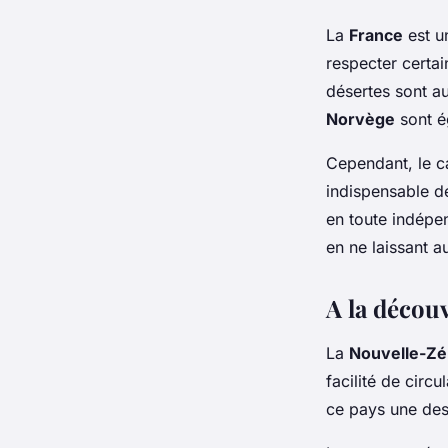
La
France
est u
respecter certai
désertes sont a
Norvège
sont é
Cependant, le ca
indispensable de
en toute indépe
en ne laissant 
A la décou
La
Nouvelle-Zé
facilité de circ
ce pays une des