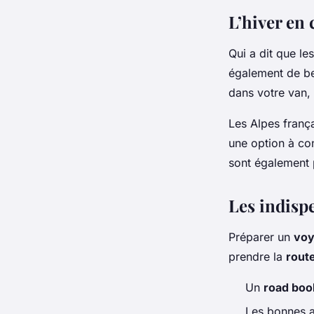
L’hiver en
Qui a dit que le
également de be
dans votre van
Les Alpes frança
une option à co
sont également 
Les indisp
Préparer un
vo
prendre la
rout
Un
road boo
Les bonnes ap