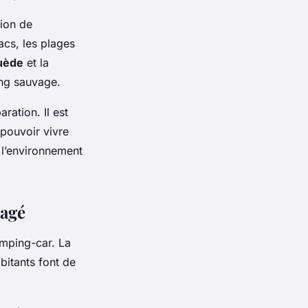
tion de
acs, les plages
uède
et la
ing sauvage.
ration. Il est
 pouvoir vivre
 l’environnement
nagé
amping-car. La
abitants font de