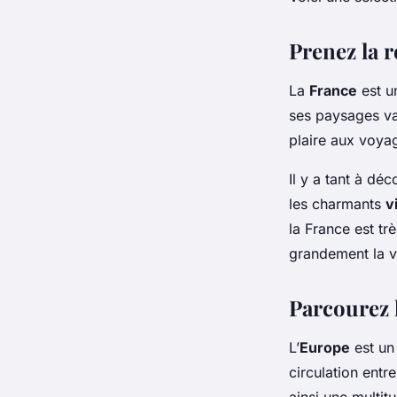
admin
•
10 octobre 2023
•
5 min de lecture
Prenez la 
La
France
est u
ses paysages v
plaire aux voya
Il y a tant à dé
les charmants
v
la France est tr
grandement la vi
Parcourez 
L’
Europe
est un 
circulation entr