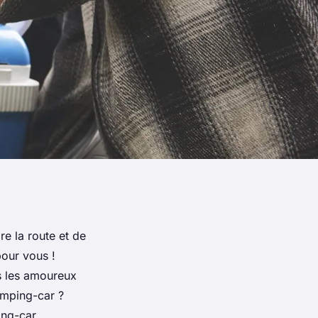
e la route et de
pour vous !
us les amoureux
amping-car ?
ing-car.