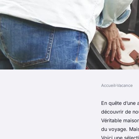
Accueil
›
Vacance
VACANCE
Les meilleures dest
En quête d’une 
découvrir de no
vacances en campin
Véritable maison
du voyage. Mais
Voici une sélec