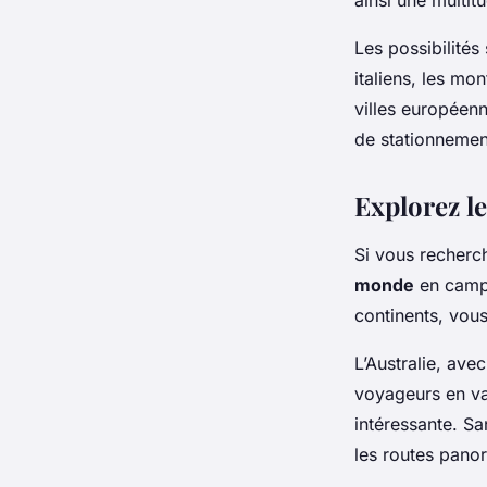
ainsi une multit
Les possibilités 
italiens, les mo
villes européen
de stationnemen
Explorez l
Si vous recherch
monde
en camp
continents, vous
L’Australie, ave
voyageurs en va
intéressante. Sa
les routes pano