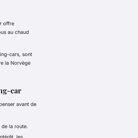
r
offre
ous au chaud
ing-cars, sont
re la Norvège
ng-car
penser avant de
 de la route.
ntérêt, les