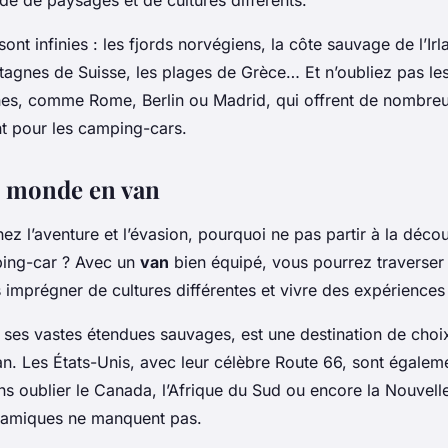
ude de paysages et de cultures différents.
sont infinies : les fjords norvégiens, la côte sauvage de l’Irl
ntagnes de Suisse, les plages de Grèce… Et n’oubliez pas l
nes, comme Rome, Berlin ou Madrid, qui offrent de nombreus
t pour les camping-cars.
e monde en van
ez l’aventure et l’évasion, pourquoi ne pas partir à la déco
ing-car ? Avec un
van
bien équipé, vous pourrez traverser
 imprégner de cultures différentes et vivre des expériences
c ses vastes étendues sauvages, est une destination de choi
n. Les États-Unis, avec leur célèbre Route 66, sont égalem
ns oublier le Canada, l’Afrique du Sud ou encore la Nouvel
ramiques ne manquent pas.