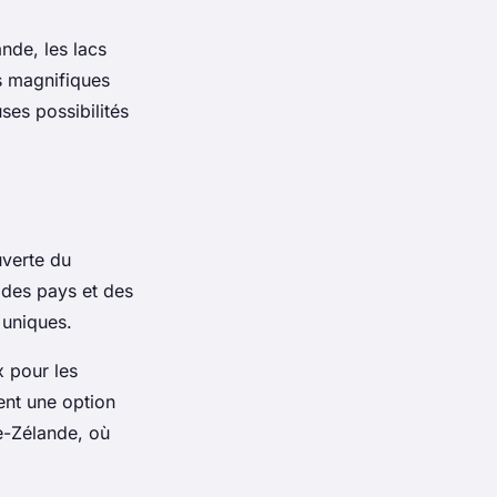
ande, les lacs
es magnifiques
es possibilités
uverte du
 des pays et des
 uniques.
x pour les
ent une option
le-Zélande, où