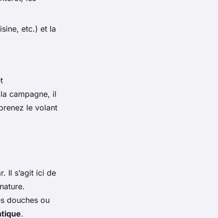
sine, etc.) et la
t
 la campagne, il
prenez le volant
Il s’agit ici de
nature.
les douches ou
tique
.