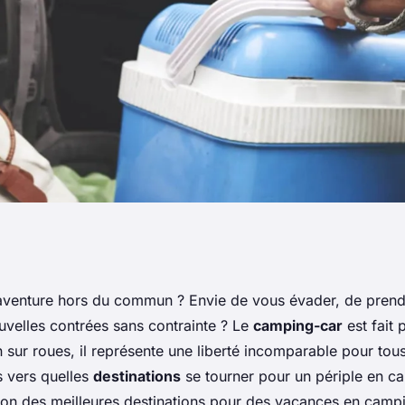
inations pour des
aventure hors du commun ? Envie de vous évader, de prendr
uvelles contrées sans contrainte ? Le
camping-car
est fait 
g-car
 sur roues, il représente une liberté incomparable pour to
 vers quelles
destinations
se tourner pour un périple en c
tion des meilleures destinations pour des vacances en camp