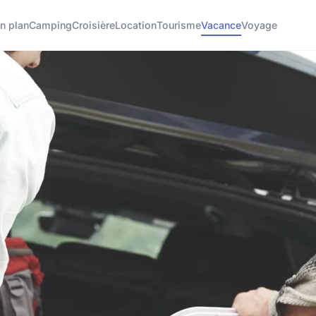
n plan
Camping
Croisière
Location
Tourisme
Vacance
Voyage