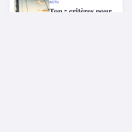
ACTU
Top 5 critères pour
sélectionner votre
bateau semi-rigide
parfait
28 septembre 2025
ACTU
Top des restaurants
à chambéry pour
gourmets exigeants
1 mai 2024
BON PLAN