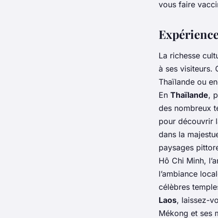
vous faire vacci
Expérience
La richesse cult
à ses visiteurs.
Thaïlande ou en
En
Thaïlande
, 
des nombreux te
pour découvrir 
dans la majest
paysages pitto
Hô Chi Minh, l’
l’ambiance loca
célèbres temple
Laos
, laissez-v
Mékong et ses 