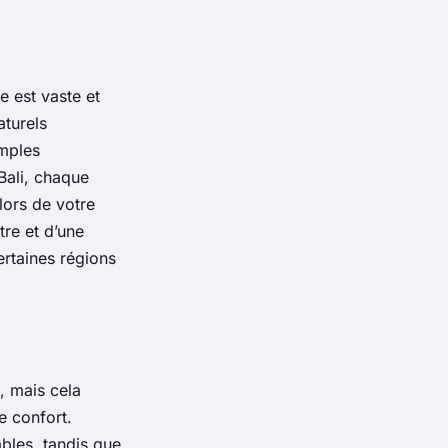
e est vaste et
aturels
emples
Bali
, chaque
lors de votre
tre et d’une
ertaines régions
, mais cela
e confort.
bles, tandis que