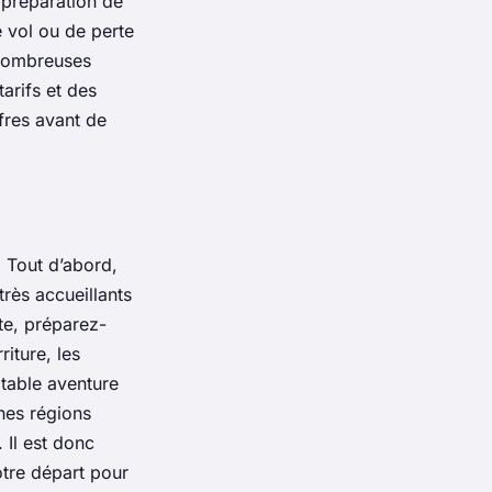
 préparation de
 vol ou de perte
 nombreuses
arifs et des
fres avant de
. Tout d’abord,
rès accueillants
ite, préparez-
riture, les
itable aventure
ines régions
 Il est donc
tre départ pour