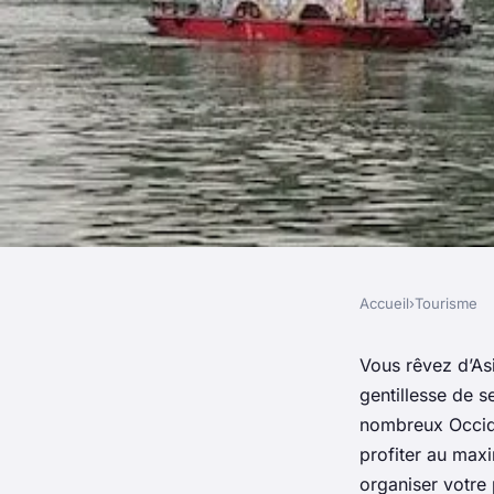
Accueil
›
Tourisme
TOURISME
Conseils pour un pr
Vous rêvez d’As
gentillesse de s
Asie
nombreux Occide
profiter au max
organiser votre