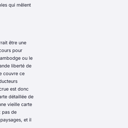
bles qui mêlent
rait être une
rcours pour
 Cambodge ou le
ande liberté de
e
couvre ce
ducteurs
crue est donc
rte détaillée de
e vieille carte
z pas de
paysages, et il