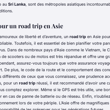
o au
Sri Lanka
, sont des métropoles asiatiques incontourna
ditions.
our un road trip en Asie
 amoureux de liberté et d’aventure, un
road trip
en Asie pour
liable. Toutefois, il est essentiel de bien planifier votre pa
évus. Dans de nombreux pays d’Asie comme le Vietnam, le
n de scooters ou de motos est très répandue et offre une gr
endant, assurez-vous toujours que votre
assurance voyag
rt. De plus, le code de la route et le comportement des con
ès différents de ceux que vous connaissez, une prudence ac
s, pour un
road trip
réussi, il est recommandé d’avoir une ca
us comptez explorer. Même si le GPS est très utile, une bonn
r en cas de panne de batterie ou de réseau. Enfin, n’oublie
ronnement lors de votre périple. L’Asie offre de magnifiques 
ponsabilité de les préserver pour les générations futures.