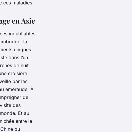
de ces maladies.
age en Asie
ces inoubliables
Cambodge, la
oments uniques.
ste dans l’un
rchés de nuit
une croisière
eillé par les
au émeraude. À
 imprégner de
visite des
 monde. Et au
nichée entre le
Chine ou