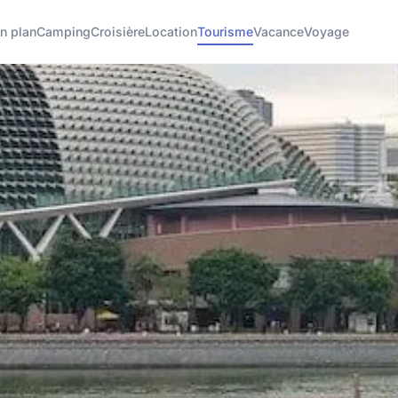
n plan
Camping
Croisière
Location
Tourisme
Vacance
Voyage