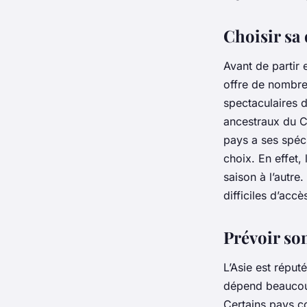
admin
•
27 novembre 2023
•
6 min de lecture
Choisir sa 
Avant de partir 
offre de nombreu
spectaculaires 
ancestraux du
C
pays a ses spéci
choix. En effet,
saison à l’autre
difficiles d’accè
Prévoir so
L’Asie est réput
dépend beaucoup
Certains pays 