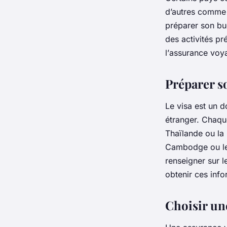
d’autres comme
préparer son bud
des activités pr
l’
assurance voy
Préparer so
Le
visa
est un do
étranger. Chaqu
Thaïlande
ou la
Cambodge
ou l
renseigner sur 
obtenir ces inf
Choisir un