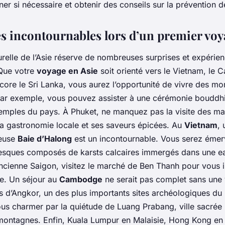
ner si nécessaire et obtenir des conseils sur la prévention 
s incontournables lors d’un premier voy
urelle de l’Asie réserve de nombreuses surprises et expérien
 Que votre
voyage en Asie
soit orienté vers le Vietnam, le 
core le Sri Lanka, vous aurez l’opportunité de vivre des m
par exemple, vous pouvez assister à une cérémonie bouddhi
mples du pays. À Phuket, ne manquez pas la visite des ma
la gastronomie locale et ses saveurs épicées. Au
Vietnam
, 
ueuse
Baie d’Halong
est un incontournable. Vous serez émerv
resques composés de karsts calcaires immergés dans une e
ancienne Saigon, visitez le marché de Ben Thanh pour vous
le. Un séjour au
Cambodge
ne serait pas complet sans une 
s d’Angkor, un des plus importants sites archéologiques du
ous charmer par la quiétude de Luang Prabang, ville sacrée 
montagnes. Enfin,
Kuala Lumpur
en Malaisie,
Hong Kong
en 