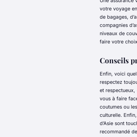
Une
assurance 
votre voyage en
de bagages, d’a
compagnies d’as
niveaux de couve
faire votre choix
Conseils p
Enfin, voici que
respectez toujou
et respectueux, 
vous à faire face
coutumes ou les
culturelle. Enfi
d’Asie sont touc
recommandé de c