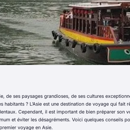
emier voyage en
ie, de ses paysages grandioses, de ses cultures exceptionne
es habitants ? L’Asie est une destination de voyage qui fait 
ntaux. Cependant, il est important de bien préparer son 
imum et éviter les désagréments. Voici quelques conseils po
 premier voyage en Asie.