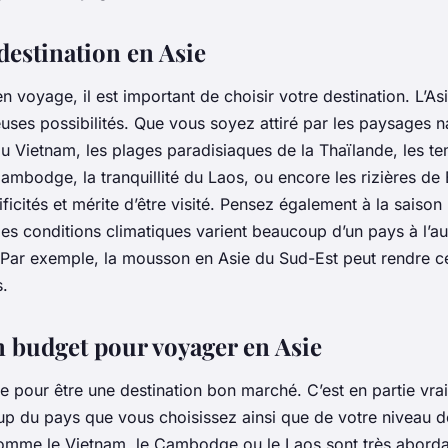
destination en Asie
en voyage, il est important de choisir votre destination. L’Asi
ses possibilités. Que vous soyez attiré par les paysages n
du
Vietnam
, les plages paradisiaques de la
Thaïlande
, les t
ambodge
, la tranquillité du
Laos
, ou encore les rizières de
ficités et mérite d’être visité. Pensez également à la saison 
 les conditions climatiques varient beaucoup d’un pays à l’au
. Par exemple, la mousson en Asie du Sud-Est peut rendre c
s.
n budget pour voyager en Asie
ée pour être une destination bon marché. C’est en partie vrai
 du pays que vous choisissez ainsi que de votre niveau d
comme le
Vietnam
, le
Cambodge
ou le
Laos
sont très aborda