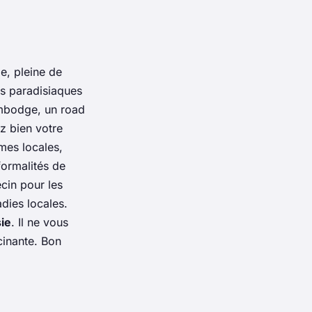
e, pleine de
es paradisiaques
ambodge, un road
z bien votre
mes locales,
formalités de
cin pour les
dies locales.
ie
. Il ne vous
scinante. Bon