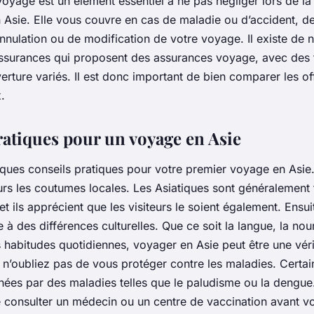
voyage
est un élément essentiel à ne pas négliger lors de la
 Asie. Elle vous couvre en cas de maladie ou d’accident, de
nnulation ou de modification de votre voyage. Il existe de
surances qui proposent des assurances voyage, avec des t
rture variés. Il est donc important de bien comparer les of
.
ratiques pour un voyage en Asie
lques conseils pratiques pour votre premier voyage en Asie
rs les coutumes locales. Les Asiatiques sont généralement t
et ils apprécient que les visiteurs le soient également. Ensu
 à des différences culturelles. Que ce soit la langue, la nour
 habitudes quotidiennes, voyager en Asie peut être une vér
n, n’oubliez pas de vous protéger contre les maladies. Certa
hées par des maladies telles que le paludisme ou la dengue.
onsulter un médecin ou un centre de vaccination avant vo