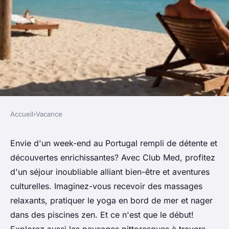
Accueil
›
Vacance
VACANCE
Week end au portugal avec
Envie d'un week-end au Portugal rempli de détente et
découvertes enrichissantes? Avec Club Med, profitez
club med : détente et
d'un séjour inoubliable alliant bien-être et aventures
découverte
culturelles. Imaginez-vous recevoir des massages
relaxants, pratiquer le yoga en bord de mer et nager
admin
•
12 août 2024
•
4 min de lecture
dans des piscines zen. Et ce n'est que le début!