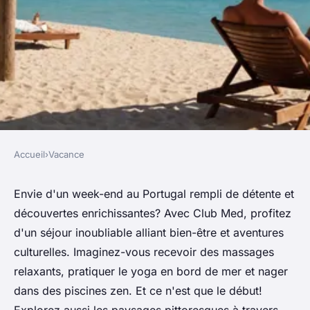
Accueil
›
Vacance
VACANCE
Week end au portugal avec
Envie d'un week-end au Portugal rempli de détente et
découvertes enrichissantes? Avec Club Med, profitez
club med : détente et
d'un séjour inoubliable alliant bien-être et aventures
découverte
culturelles. Imaginez-vous recevoir des massages
relaxants, pratiquer le yoga en bord de mer et nager
admin
•
12 août 2024
•
4 min de lecture
dans des piscines zen. Et ce n'est que le début!