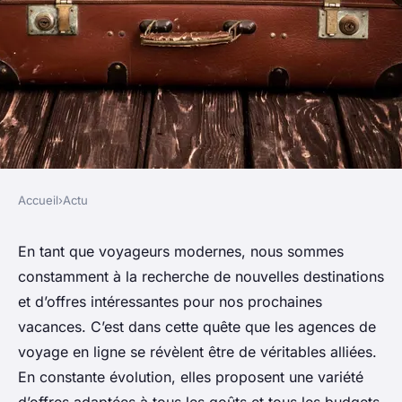
Accueil
›
Actu
ACTU
les actualités des agences de
En tant que voyageurs modernes, nous sommes
constamment à la recherche de nouvelles destinations
voyage en ligne
et d’offres intéressantes pour nos prochaines
vacances. C’est dans cette quête que les agences de
admin
•
15 octobre 2023
•
6 min de lecture
voyage en ligne se révèlent être de véritables alliées.
En constante évolution, elles proposent une variété