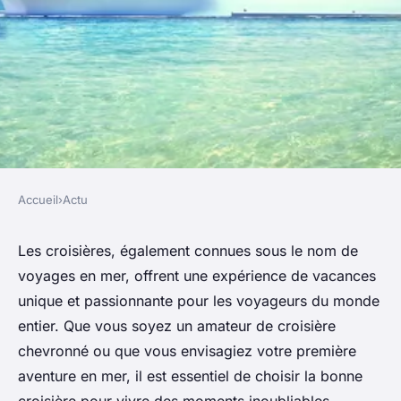
Accueil
›
Actu
ACTU
Comment choisir la croisière
Les croisières, également connues sous le nom de
voyages en mer, offrent une expérience de vacances
parfaite pour vos vacances de
unique et passionnante pour les voyageurs du monde
rêve ?
entier. Que vous soyez un amateur de croisière
chevronné ou que vous envisagiez votre première
admin
•
5 avril 2024
•
8 min de lecture
aventure en mer, il est essentiel de choisir la bonne