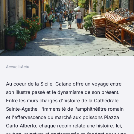
Accueil
›
Actu
ACTU
Découverte de catane : top
Au coeur de la Sicile, Catane offre un voyage entre
son illustre passé et le dynamisme de son présent.
activités incontournables
Entre les murs chargés d'histoire de la Cathédrale
Sainte-Agathe, l'immensité de l'amphithéâtre romain
admin
•
30 avril 2024
•
3 min de lecture
et l'effervescence du marché aux poissons Piazza
Carlo Alberto, chaque recoin relate une histoire. Ici,