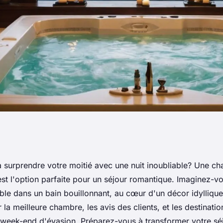
 privatif : trouvez
 surprendre votre moitié avec une nuit inoubliable? Une c
 est l'option parfaite pour un séjour romantique. Imaginez-v
ique idéal
le dans un bain bouillonnant, au cœur d'un décor idylliqu
la meilleure chambre, les avis des clients, et les destinatio
 week-end d'évasion. Préparez-vous à transformer votre s