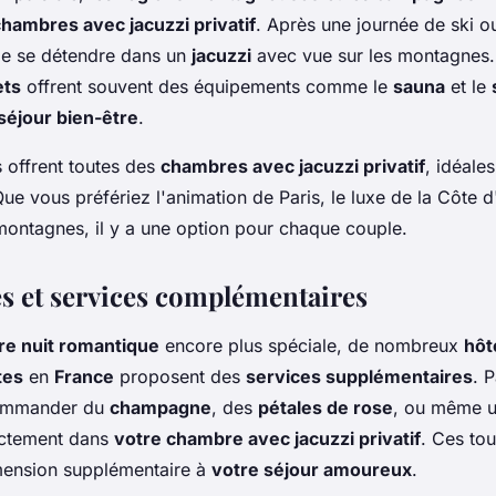
hambres avec jacuzzi privatif
. Après une journée de ski 
 de se détendre dans un
jacuzzi
avec vue sur les montagnes
ets
offrent souvent des équipements comme le
sauna
et le
séjour bien-être
.
s offrent toutes des
chambres avec jacuzzi privatif
, idéale
Que vous préfériez l'animation de Paris, le luxe de la Côte d
 montagnes, il y a une option pour chaque couple.
s et services complémentaires
re nuit romantique
encore plus spéciale, de nombreux
hôt
tes
en
France
proposent des
services supplémentaires
. 
ommander du
champagne
, des
pétales de rose
, ou même 
ctement dans
votre chambre avec jacuzzi privatif
. Ces to
mension supplémentaire à
votre séjour amoureux
.