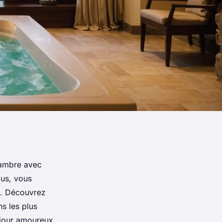
hambre avec
ous, vous
e. Découvrez
ns les plus
éjour amoureux