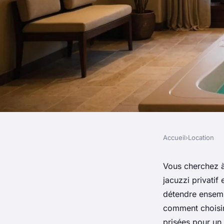
Accueil
›
Location
LOCATION
Chambre avec jacuzzi
Vous cherchez à
jacuzzi privatif
votre séjour romant
détendre ensemb
comment choisir 
prisées pour un