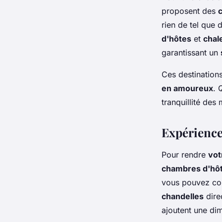
proposent des
c
rien de tel que
d'hôtes
et
chal
garantissant un
Ces destination
en amoureux
. 
tranquillité des
Expérience
Pour rendre
vot
chambres d'hô
vous pouvez c
chandelles
dire
ajoutent une di