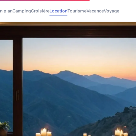
n plan
Camping
Croisière
Location
Tourisme
Vacance
Voyage