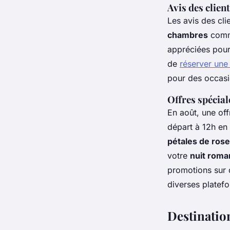
Avis des clie
Les avis des cli
chambres
comm
appréciées pour
de
réserver une
pour des occasi
Offres spécia
En août, une of
départ à 12h en
pétales de rose
votre
nuit roma
promotions sur
diverses platefo
Destinatio