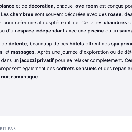
biance
et de
décoration
, chaque
love room
est conçue pour
. Les
chambres
sont souvent décorées avec des
roses
, de
e
pour créer une atmosphère intime. Certaines
chambres
d
ou d'un
espace indépendant
avec une
piscine
ou un
saun
s de
détente
, beaucoup de ces
hôtels
offrent des
spa priva
m
, et
massages
. Après une journée d'exploration ou de dét
 dans un
jacuzzi privatif
pour se relaxer complètement. Cer
 proposent également des
coffrets sensuels
et des
repas e
 nuit romantique
.
RIT PAR