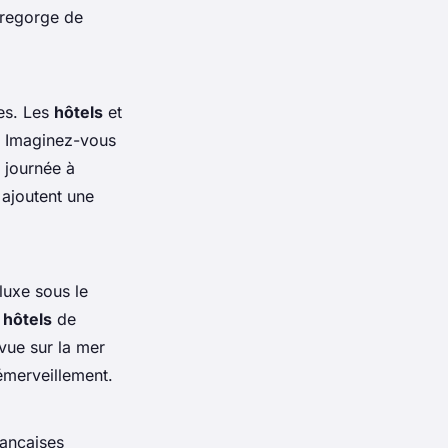
regorge de
les. Les
hôtels
et
. Imaginez-vous
 journée à
 ajoutent une
luxe sous le
s
hôtels
de
vue sur la mer
émerveillement.
ançaises