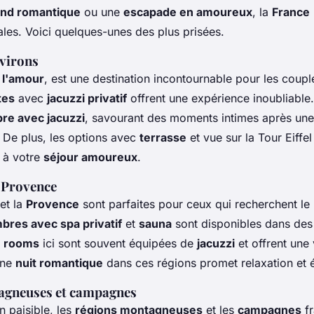
nd romantique
ou une
escapade en amoureux
, la
France
ales. Voici quelques-unes des plus prisées.
nvirons
e l'amour
, est une destination incontournable pour les coup
tes
avec
jacuzzi privatif
offrent une expérience inoubliable
re avec jacuzzi
, savourant des moments intimes après une
e. De plus, les options avec
terrasse
et vue sur la Tour Eiffel
 à votre
séjour amoureux
.
t Provence
et la
Provence
sont parfaites pour ceux qui recherchent le 
bres avec spa privatif
et
sauna
sont disponibles dans de
e rooms
ici sont souvent équipées de
jacuzzi
et offrent une 
Une
nuit romantique
dans ces régions promet relaxation et 
agneuses et campagnes
n paisible, les
régions montagneuses
et les
campagnes
fr