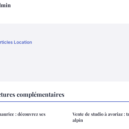
dmin
rticles Location
ctures complémentaires
 maurice : découvrez ses
Vente de studio à avoriaz : 
alpin