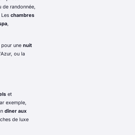
ou de randonnée,
. Les
chambres
spa
,
s pour une
nuit
'Azur, ou la
els
et
Par exemple,
un
dîner aux
uches de luxe