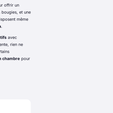
 offrir un
s bougies, et une
isposent même
a
.
tifs
avec
ente, rien ne
tains
n chambre
pour