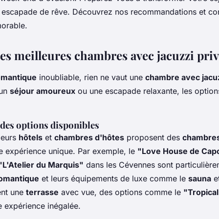
e escapade de rêve. Découvrez nos recommandations et con
orable.
es meilleures chambres avec jacuzzi priv
omantique
inoubliable, rien ne vaut une
chambre avec jacuzz
 un
séjour amoureux
ou une escapade relaxante, les option
es options disponibles
sieurs
hôtels
et
chambres d'hôtes
proposent des
chambres
 expérience unique. Par exemple, le
"Love House de Cap
"L'Atelier du Marquis"
dans les Cévennes sont particulière
omantique
et leurs équipements de luxe comme le
sauna
e
ent une
terrasse
avec vue, des options comme le
"Tropica
e expérience inégalée.