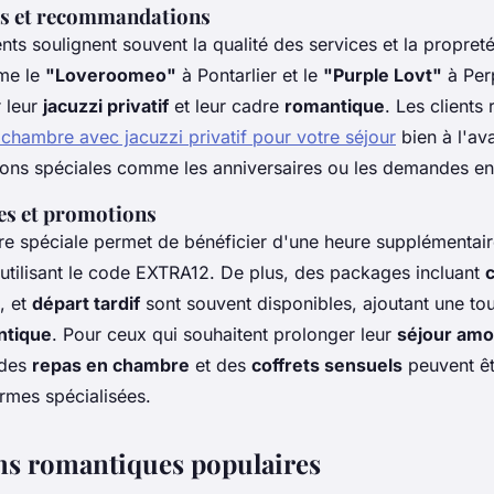
nts et recommandations
ents soulignent souvent la qualité des services et la propret
e le
"Loveroomeo"
à Pontarlier et le
"Purple Lovt"
à Per
 leur
jacuzzi privatif
et leur cadre
romantique
. Les client
 chambre avec jacuzzi privatif pour votre séjour
bien à l'av
ons spéciales comme les anniversaires ou les demandes en
les et promotions
fre spéciale permet de bénéficier d'une heure supplémentai
 utilisant le code EXTRA12. De plus, des packages incluant
, et
départ tardif
sont souvent disponibles, ajoutant une to
ntique
. Pour ceux qui souhaitent prolonger leur
séjour am
 des
repas en chambre
et des
coffrets sensuels
peuvent êt
rmes spécialisées.
ns romantiques populaires