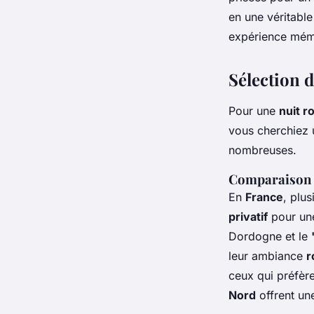
admin
•
16 octobre 2024
•
4 min de lecture
en une véritabl
expérience mém
Sélection d
Pour une
nuit r
vous cherchiez
nombreuses.
Comparaison d
En
France
, plu
privatif
pour une
Dordogne et le
leur ambiance
r
ceux qui préfèr
Nord
offrent un