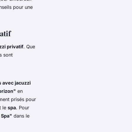
seils pour une
atif
i privatif
. Que
s sont
 avec jacuzzi
orizon"
en
ment prisés pour
t le
spa
. Pour
l Spa"
dans le