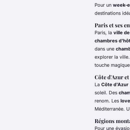
Pour un
week-e
destinations idé
Paris et ses e
Paris, la
ville d
chambres d'hô
dans une
chamb
explorer la vill
touche magique
Côte d'Azur e
La
Côte d'Azur
soleil. Des
cham
renom. Les
lov
Méditerranée. 
Régions mont
Pour une évasio