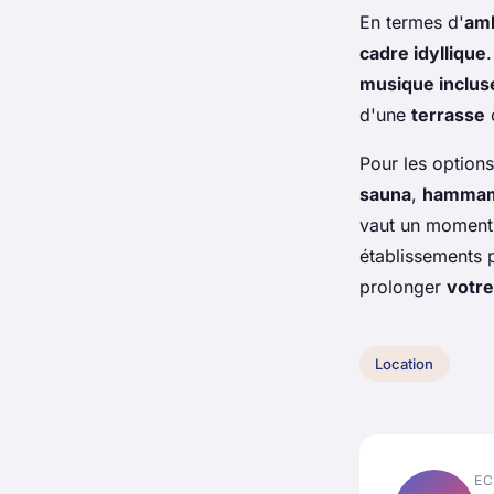
En termes d'
am
cadre idyllique
musique inclus
d'une
terrasse
Pour les option
sauna
,
hamma
vaut un moment
établissements
prolonger
votre
Location
EC