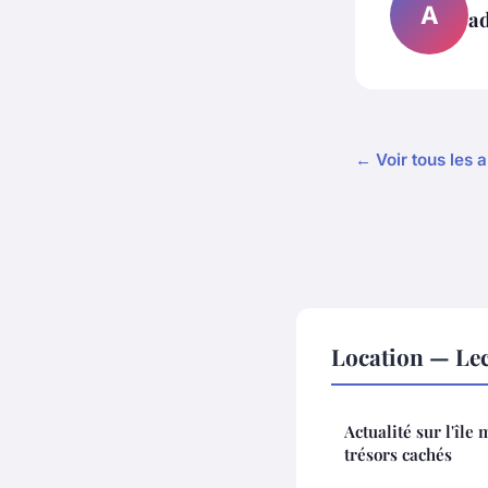
A
a
← Voir tous les a
Location — Le
Actualité sur l'île
trésors cachés