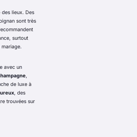
é des lieux. Des
pignan sont très
s recommandent
ance, surtout
 mariage.
re avec un
champagne
,
uche de luxe à
oureux
, des
re trouvées sur