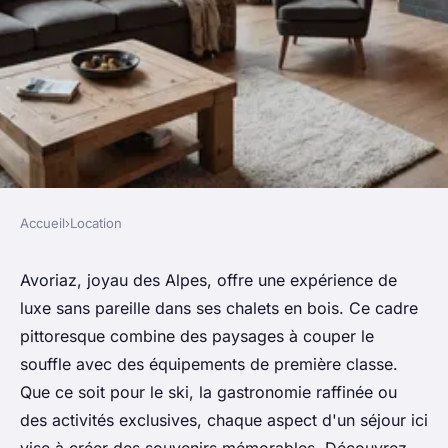
Accueil
›
Location
LOCATION
Les incontournables pour un
Avoriaz, joyau des Alpes, offre une expérience de
luxe sans pareille dans ses chalets en bois. Ce cadre
séjour luxe dans un chalet à
pittoresque combine des paysages à couper le
avoriaz
souffle avec des équipements de première classe.
Que ce soit pour le ski, la gastronomie raffinée ou
admin
•
31 décembre 2024
•
5 min de lecture
des activités exclusives, chaque aspect d'un séjour ici