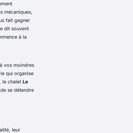
cement
es mécaniques,
us fait gagner
e dit souvent
ommence à la
 à vos moindres
ie qui organise
, le chalet
Le
de se détendre
lité, leur