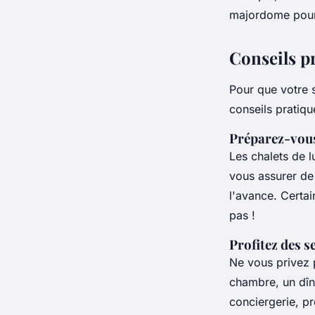
majordome pourra
Conseils p
Pour que votre s
conseils pratiqu
Préparez-vous
Les chalets de l
vous assurer de
l'avance. Certai
pas !
Profitez des s
Ne vous privez 
chambre, un dîn
conciergerie, pro