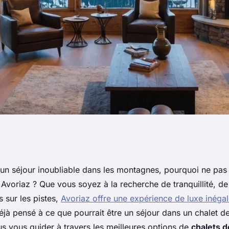
 : guide des chalets
'un séjour inoubliable dans les montagnes, pourquoi ne pas
 Avoriaz ? Que vous soyez à la recherche de tranquillité, d
s sur les pistes,
Avoriaz offre une expérience de luxe inéga
jà pensé à ce que pourrait être un séjour dans un chalet 
us vous guider à travers les meilleures options de
chalets d