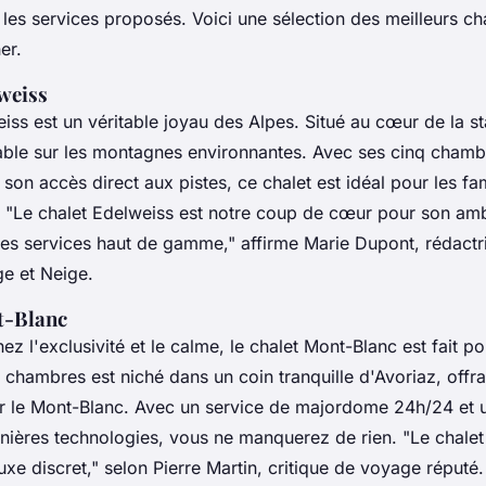
les services proposés. Voici une sélection des meilleurs ch
er.
lweiss
iss est un véritable joyau des Alpes. Situé au cœur de la stat
ble sur les montagnes environnantes. Avec ses cinq chamb
 son accès direct aux pistes, ce chalet est idéal pour les fam
.
"Le chalet Edelweiss est notre coup de cœur pour son am
ses services haut de gamme,"
affirme Marie Dupont, rédactr
e et Neige
.
t-Blanc
ez l'exclusivité et le calme, le chalet Mont-Blanc est fait p
 chambres est niché dans un coin tranquille d'Avoriaz, offr
 le Mont-Blanc. Avec un service de majordome 24h/24 et u
nières technologies, vous ne manquerez de rien.
"Le chale
xe discret,"
selon Pierre Martin, critique de voyage réputé.