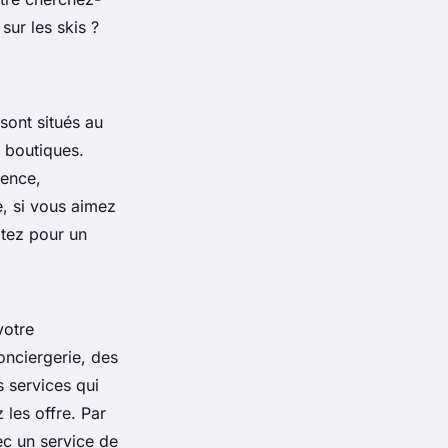
sur les skis ?
sont situés au
t boutiques.
rence,
e, si vous aimez
ptez pour un
votre
onciergerie, des
 services qui
 les offre. Par
ec un service de