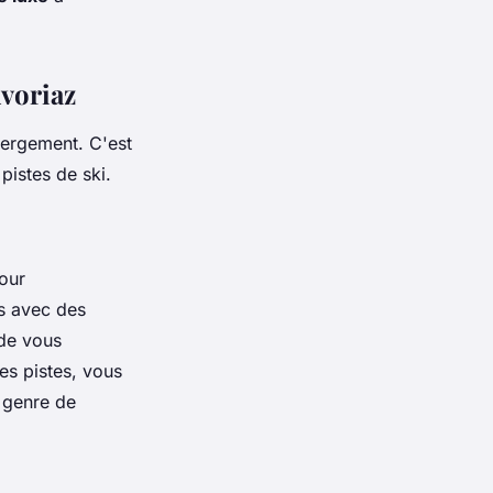
Avoriaz
ébergement. C'est
pistes de ski.
jour
és avec des
 de vous
es pistes, vous
e genre de