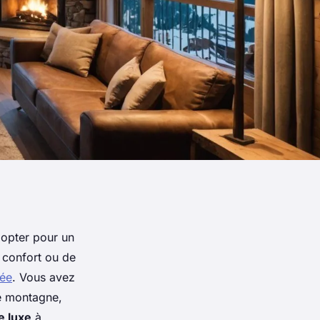
 opter pour un
e confort ou de
lée
. Vous avez
de montagne,
e luxe
à