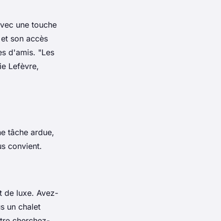
 avec une touche
 et son accès
pes d'amis.
"Les
e Lefèvre,
ne tâche ardue,
us convient.
t de luxe. Avez-
s un chalet
tre cherchez-