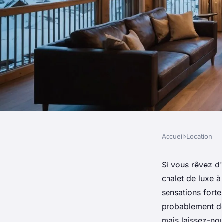
Accueil
›
Location
LOCATION
Séjournez avec style
Si vous rêvez d
chalet de luxe à
de luxe à avoriaz
sensations forte
probablement dé
mais laissez-no