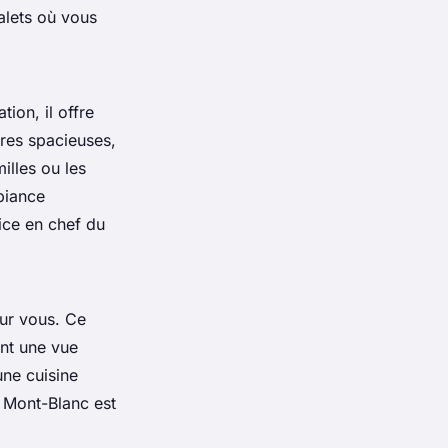
alets où vous
ion, il offre
res spacieuses,
illes ou les
biance
ice en chef du
our vous. Ce
ant une vue
ne cuisine
t Mont-Blanc est