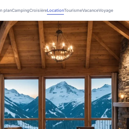
n plan
Camping
Croisière
Location
Tourisme
Vacance
Voyage