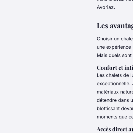
admin
•
17 février 2025
•
8 min de lecture
Avoriaz.
Les avantag
Choisir un chale
une expérience i
Mais quels sont 
Confort et int
Les chalets de l
exceptionnelle.
matériaux natur
détendre dans 
blottissant deva
moments que ces
Accès direct a