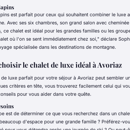
Sapins
pins est parfait pour ceux qui souhaitent combiner le luxe
pine. Avec ses six chambres, son grand salon avec cheminée
s, ce chalet est idéal pour les grandes familles ou les grou
alet où l'on se sent immédiatement chez soi,"
déclare Sophi
yage spécialisée dans les destinations de montagne.
isir le chalet de luxe idéal à Avoriaz
t de luxe parfait pour votre séjour à Avoriaz peut sembler u
es critères en tête, vous trouverez facilement celui qui vo
conseils pour vous aider dans votre quête.
esoins
pe est de déterminer ce que vous recherchez dans un chale
beaucoup d'espace pour une grande famille ? Préférez-vou
vé pour vous détendre après une journée de ski ? Ou peut-ê