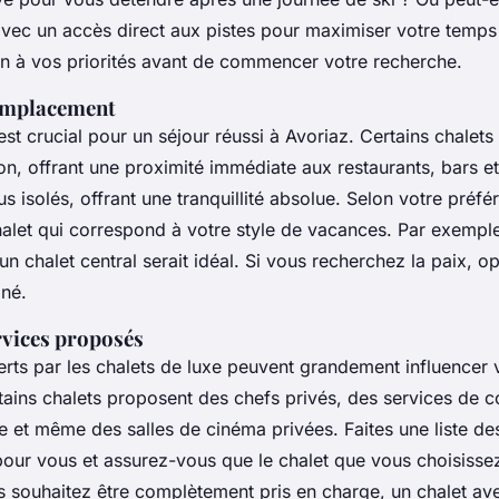
vec un accès direct aux pistes pour maximiser votre temps 
en à vos priorités avant de commencer votre recherche.
'emplacement
t crucial pour un séjour réussi à Avoriaz. Certains chalets 
on, offrant une proximité immédiate aux restaurants, bars e
us isolés, offrant une tranquillité absolue. Selon votre préfé
halet qui correspond à votre style de vacances. Par exempl
 un chalet central serait idéal. Si vous recherchez la paix, o
gné.
rvices proposés
erts par les chalets de luxe peuvent grandement influencer 
tains chalets proposent des chefs privés, des services de c
 et même des salles de cinéma privées. Faites une liste des
pour vous et assurez-vous que le chalet que vous choisissez
s souhaitez être complètement pris en charge, un chalet av