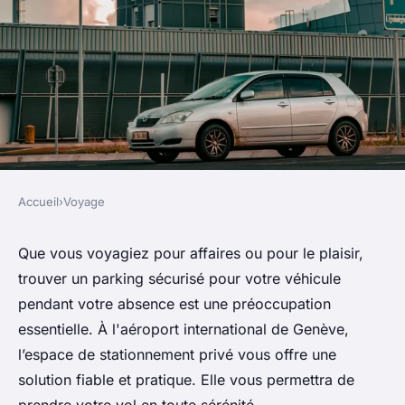
Accueil
›
Voyage
VOYAGE
Garez votre véhicule au
Que vous voyagiez pour affaires ou pour le plaisir,
trouver un parking sécurisé pour votre véhicule
parking privé de l'aéroport de
pendant votre absence est une préoccupation
Genève au cours de votre
essentielle. À l'aéroport international de Genève,
voyage
l’espace de stationnement privé vous offre une
solution fiable et pratique. Elle vous permettra de
admin
•
27 décembre 2024
•
3 min de lecture