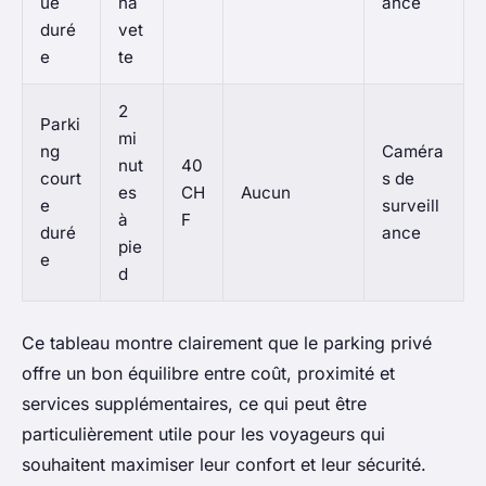
ue
na
ance
duré
vet
e
te
2
Parki
mi
ng
Caméra
nut
40
court
s de
es
CH
Aucun
e
surveill
à
F
duré
ance
pie
e
d
Ce tableau montre clairement que le parking privé
offre un bon équilibre entre coût, proximité et
services supplémentaires, ce qui peut être
particulièrement utile pour les voyageurs qui
souhaitent maximiser leur confort et leur sécurité.