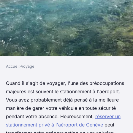
Accueil
›
Voyage
VOYAGE
Réservez votre stationnement
Quand il s'agit de voyager, l'une des préoccupations
majeures est souvent le stationnement à l'aéroport.
privé à l'aéroport de genève
Vous avez probablement déjà pensé à la meilleure
pour vos voyages
manière de garer votre véhicule en toute sécurité
pendant votre absence. Heureusement,
réserver un
admin
•
16 février 2025
•
6 min de lecture
stationnement privé à l'aéroport de Genève
peut