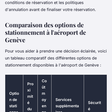
conditions de réservation et les politiques
d'annulation avant de finaliser votre réservation.
Comparaison des options de
stationnement à l'aéroport de
Genève
Pour vous aider à prendre une décision éclairée, voici
un tableau comparatif des différentes options de
stationnement disponibles à l'aéroport de Genève :
Co
Pro
ût
xi
Optio
m
mit
n de
oy
Services
é
Sécurit
stati
en
supplémenta
du
é