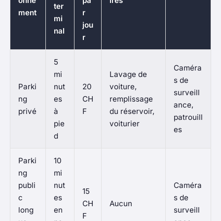
onne
pa
ires
ter
ment
r
mi
jou
nal
r
5
Caméra
mi
Lavage de
s de
Parki
nut
20
voiture,
surveill
ng
es
CH
remplissage
ance,
privé
à
F
du réservoir,
patrouill
pie
voiturier
es
d
Parki
10
ng
mi
publi
nut
Caméra
15
c
es
s de
CH
Aucun
long
en
surveill
F