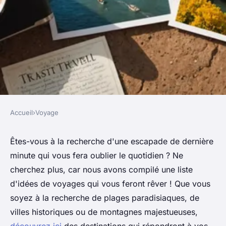
Accueil
›
Voyage
VOYAGE
Idées de voyages de dernière
Êtes-vous à la recherche d'une escapade de dernière
minute qui vous fera oublier le quotidien ? Ne
minute à découvrir
cherchez plus, car nous avons compilé une liste
absolument !
d'idées de voyages qui vous feront rêver ! Que vous
soyez à la recherche de plages paradisiaques, de
admin
•
7 février 2025
•
7 min de lecture
villes historiques ou de montagnes majestueuses,